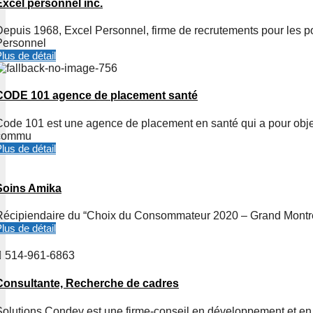
Excel personnel inc.
Depuis 1968, Excel Personnel, firme de recrutements pour les pos
Personnel
lus de détail
CODE 101 agence de placement santé
Code 101 est une agence de placement en santé qui a pour object
commu
lus de détail
Soins Amika
Récipiendaire du “Choix du Consommateur 2020 – Grand Montréa
lus de détail
514-961-6863
Consultante, Recherche de cadres
Solutions Condev est une firme-conseil en développement et en g