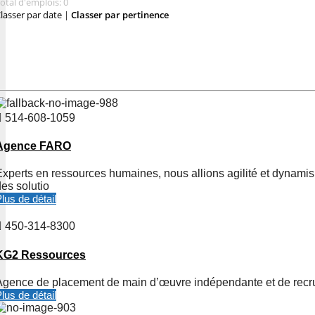
otal d'emplois: 0
lasser par date
|
Classer par pertinence
514-608-1059
Agence FARO
Experts en ressources humaines, nous allions agilité et dynamis
es solutio
lus de détail
450-314-8300
KG2 Ressources
Agence de placement de main d’œuvre indépendante et de rec
lus de détail