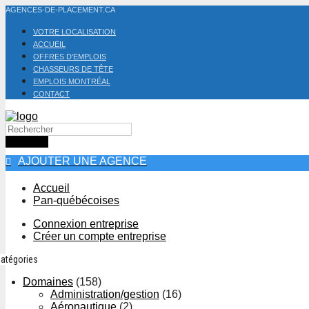
AGENCES-DE-PLACEMENT.CA
VOTRE LOCALISATION
ACCUEIL
OFFRES D’EMPLOIS
CHASSEURS DE TÊTE
EMPLOIS MONTRÉAL
CONTACT
Site web
AJOUTER UNE AGENCE
Accueil
Pan-québécoises
Connexion entreprise
Créer un compte entreprise
atégories
Domaines
(158)
Administration/gestion
(16)
Aéronautique
(2)