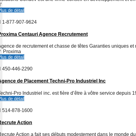
’
lus de détail
1-877-907-9624
Proxima Centauri Agence Recrutement
Agence de recrutement et chasse de têtes Garanties uniques et r
? Proxima
lus de détail
450-446-2290
Agence de Placement Techni-Pro Industriel Inc
Techni-Pro Industriel inc. est fière d’être à vôtre service depu
lus de détail
514-878-1600
Recrute Action
Recrute Action a fait ses débuts modestement dans le monde du 