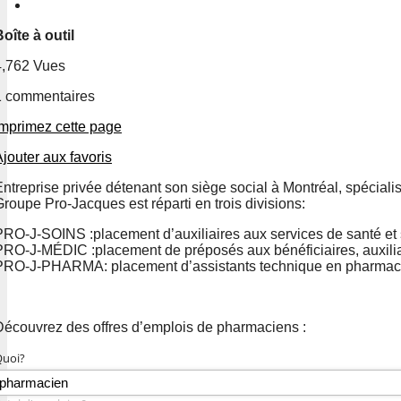
oîte à outil
4,762 Vues
1 commentaires
Imprimez cette page
jouter aux favoris
Entreprise privée détenant son siège social à Montréal, spécial
roupe Pro-Jacques est réparti en trois divisions:
PRO-J-SOINS :placement d’auxiliaires aux services de santé et
PRO-J-MÉDIC :placement de préposés aux bénéficiaires, auxiliaire
PRO-J-PHARMA: placement d’assistants technique en pharmaci
Découvrez des offres d’emplois de pharmaciens :
uoi?