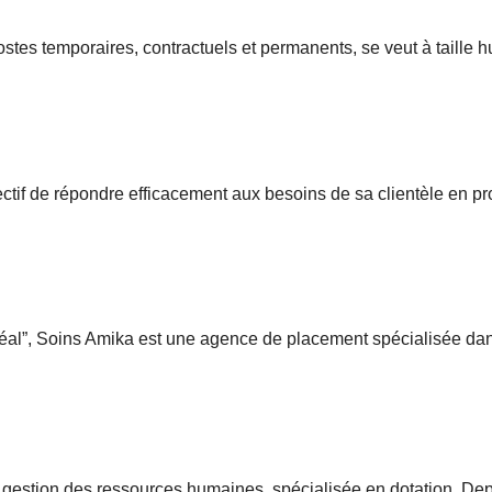
tes temporaires, contractuels et permanents, se veut à taille h
if de répondre efficacement aux besoins de sa clientèle en pro
l”, Soins Amika est une agence de placement spécialisée dans
estion des ressources humaines, spécialisée en dotation. Depui