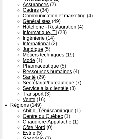
Assurances
(2)
Cadres
(34)
Communication et marketing
(4)
Généralistes
(49)
Hôtellerie - Restauration
(4)
Informatique, TI
(28)
Ingénierie
(14)
International
(2)
Juridique
(5)
Métiers techniques
(19)
Mode
(1)
Pharmaceutique
(5)
Ressources humaines
(4)
Santé
(29)
Secrétariat/bureautique
(7)
Service à la clientèle
(3)
Transport
(3)
Vente
(16)
Régions
(149)
Abitibi-Témiscaminque
(1)
Centre du Québec
(1)
Chaudière-Appalache
(1)
Côte Nord
(0)
Estrie
(5)
Gaspésie
(2)