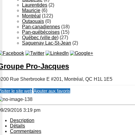
Laurentides
(2)
Mauricie
(6)
Montréal
(122)
Outaouais
(0)
Pan-canadiennes
(18)
Pan-québécoises
(15)
Québec (ville de)
(27)
Saguenay Lac-St-Jean
(2)
Groupe Pro-Jacques
9200 Rue Sherbrooke E #201, Montréal, QC H1L 1E5
isiter le site web
Ajouter aux favoris
09/29/2016 3:19 pm
Description
Détails
Commentaires