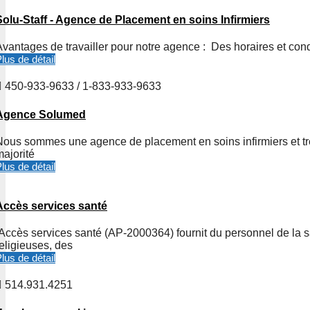
Solu-Staff - Agence de Placement en soins Infirmiers
Avantages de travailler pour notre agence : Des horaires et co
lus de détail
450-933-9633 / 1-833-933-9633
Agence Solumed
Nous sommes une agence de placement en soins infirmiers et très
majorité
lus de détail
Accès services santé
Accès services santé (AP-2000364) fournit du personnel de la
eligieuses, des
lus de détail
514.931.4251