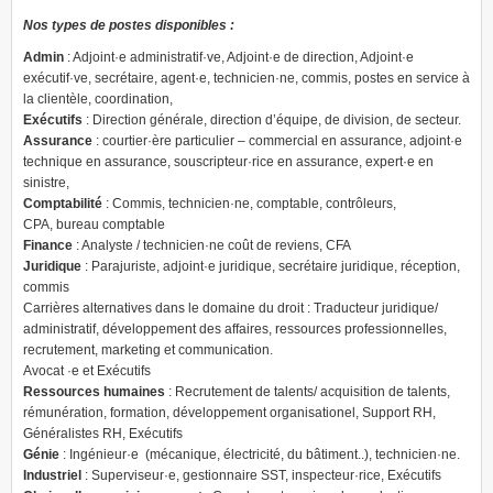
Nos types de postes disponibles :
Admin
: Adjoint·e administratif·ve, Adjoint·e de direction, Adjoint·e
exécutif·ve, secrétaire, agent·e, technicien·ne, commis, postes en service à
la clientèle, coordination,
Exécutifs
: Direction générale, direction d’équipe, de division, de secteur.
Assurance
: courtier·ère particulier – commercial en assurance, adjoint·e
technique en assurance, souscripteur·rice en assurance, expert·e en
sinistre,
Comptabilité
:
Commis, technicien·ne, comptable, contrôleurs,
CPA,
bureau comptable
Finance
: Analyste / technicien·ne coût de reviens, CFA
Juridique
: Parajuriste, adjoint·e juridique, secrétaire juridique, réception,
commis
Carrières alternatives dans le domaine du droit : Traducteur juridique/
administratif, développement des affaires, ressources professionnelles,
recrutement, marketing et communication.
Avocat ·e et Exécutifs
Ressources humaines
: Recrutement de talents/ acquisition de talents,
rémunération, formation, développement organisationel, Support RH,
Généralistes RH, Exécutifs
Génie
: Ingénieur·e (mécanique, électricité, du bâtiment..), technicien·ne.
Industriel
: Superviseur·e, gestionnaire SST, inspecteur·rice, Exécutifs